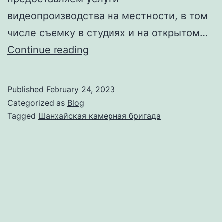
видеопроизводства на местности, в том
числе съемку в студиях и на открытом…
Шанхайская
Continue reading
команда
кинематографистов
Published
February 24, 2023
“Shoot
Categorized as
Blog
in
Tagged
Шанхайская камерная бригада
China”
–
услуги
видеопроизводства
в
Китае